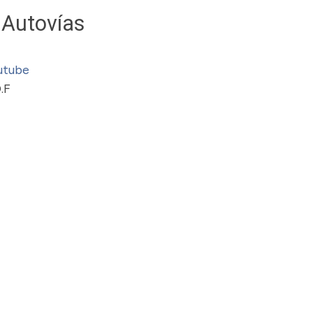
 Autovías
utube
.F