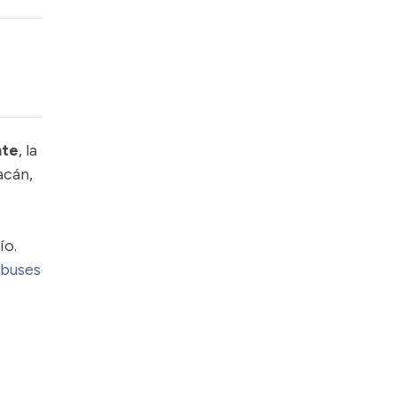
nte
, la
acán,
ío.
buses