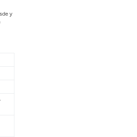
sde y
e
-