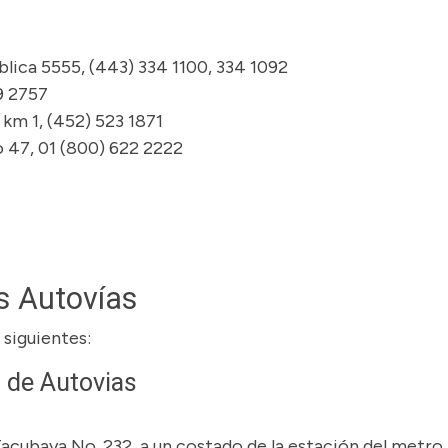
blica 5555, (443) 334 1100, 334 1092
9 2757
m 1, (452) 523 1871
47, 01 (800) 622 2222
s Autovías
 siguientes:
 de Autovias
Tacubaya No. 232, a un costado de la estación del metro