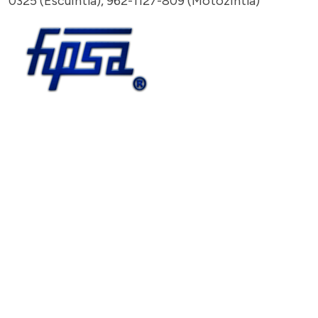
0325 (Escuintla), 962-1127-809 (Motozintla)