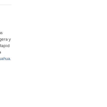
ás
gera y
Rapid
a
uahua
.