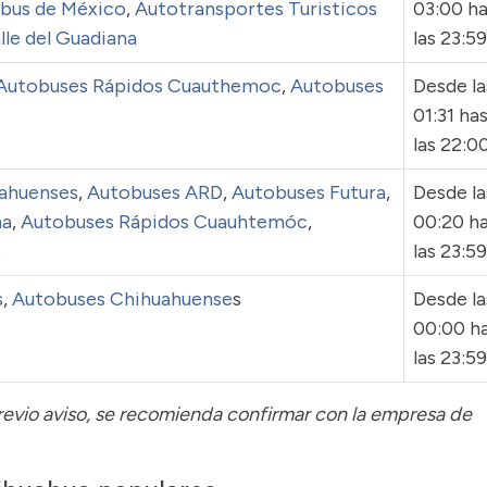
bus de México
,
Autotransportes Turisticos
03:00 h
lle del Guadiana
las 23:59
Autobuses Rápidos Cuauthemoc
,
Autobuses
Desde la
01:31 ha
las 22:00
ahuenses
,
Autobuses ARD
,
Autobuses Futura
,
Desde la
na
,
Autobuses Rápidos Cuauhtemóc
,
00:20 h
s
las 23:59
s
,
Autobuses Chihuahuense
s
Desde la
00:00 h
las 23:59
previo aviso, se recomienda confirmar con la empresa de