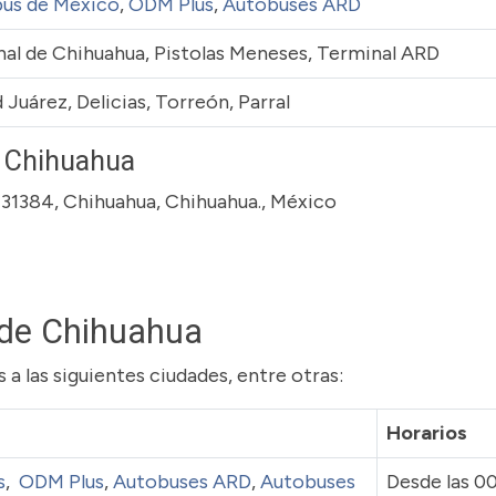
us de México
,
ODM Plus
,
Autobuses ARD
al de Chihuahua, Pistolas Meneses, Terminal ARD
 Juárez, Delicias, Torreón, Parral
, Chihuahua
P 31384, Chihuahua, Chihuahua., México
sde Chihuahua
a las siguientes ciudades, entre otras:
Horarios
s
,
ODM Plus
,
Autobuses ARD
,
Autobuses
Desde las 00