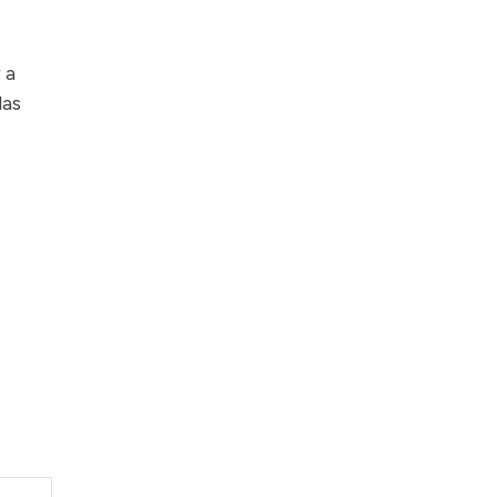
 a
las