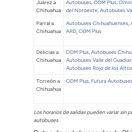
Juárez a
Autobuses
,
ODM Plus
,
Omni
Chihuahua
del Noroeste
,
Autobuses Va
Parral a
Autobuses Chihuahuenses
,
Chihuahua
ARD
,
ODM Plus
Delicias a
ODM Plus
,
Autobuses Chihu
Chihuahua
Autobuses Valle del Guadia
Autobuses Rojo de los Alto
Torreón a
ODM Plus
,
Futura Autobuse
Chihuahua
Los horarios de salidas pueden variar sin 
autobuses.