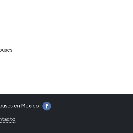
obuses
tobuses en México
ntacto