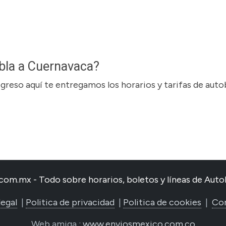
bla a Cuernavaca?
regreso aquí te entregamos los horarios y tarifas de aut
com.mx - Todo sobre horarios, boletos y líneas de Au
legal
|
Politica de privacidad
|
Politica de cookies
|
Co
Web amiga :
www.enviosmexico.com.co