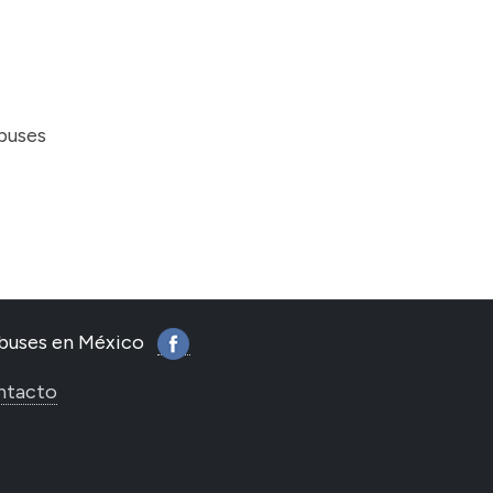
obuses
tobuses en México
ntacto