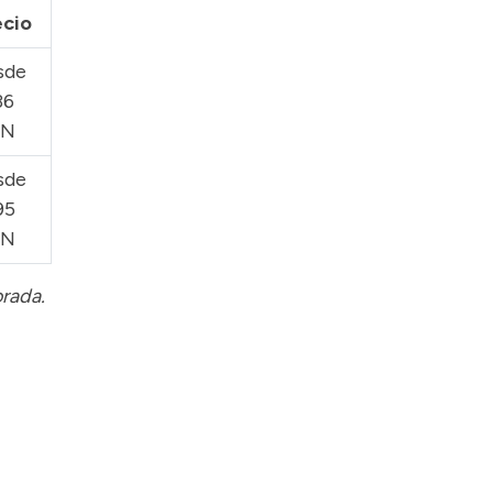
ecio
sde
36
XN
sde
95
XN
orada.