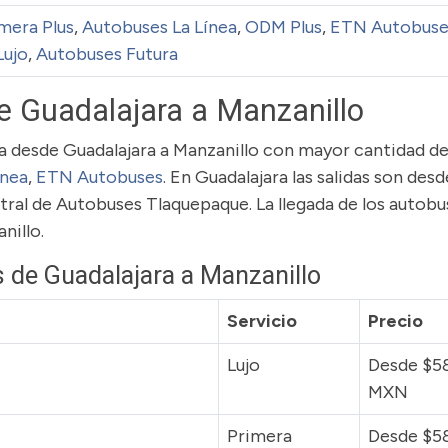
mera Plus
,
Autobuses La Línea
,
ODM Plus
,
ETN Autobuse
Lujo
,
Autobuses Futura
e Guadalajara a Manzanillo
uta desde Guadalajara a Manzanillo con mayor cantidad d
ínea
,
ETN Autobuses
. En Guadalajara las salidas son desd
tral de Autobuses Tlaquepaque. La llegada de los autobu
nillo.
 de Guadalajara a Manzanillo
Servicio
Precio
Lujo
Desde $5
MXN
Primera
Desde $5