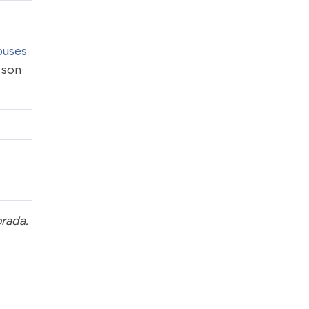
buses
 son
orada.