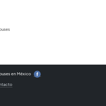
obuses
tobuses en México
ntacto