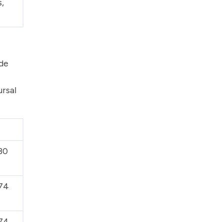
s,
 de
ursal
30
74
74