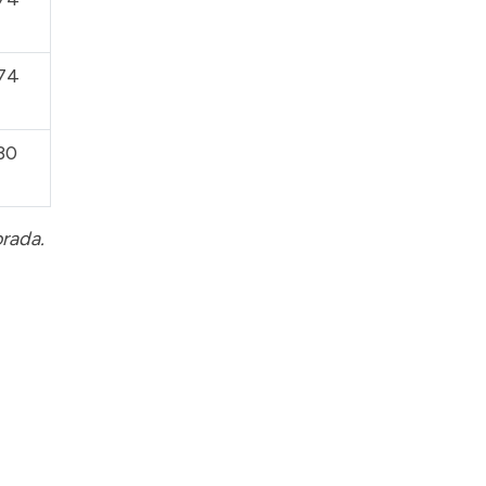
74
30
orada.