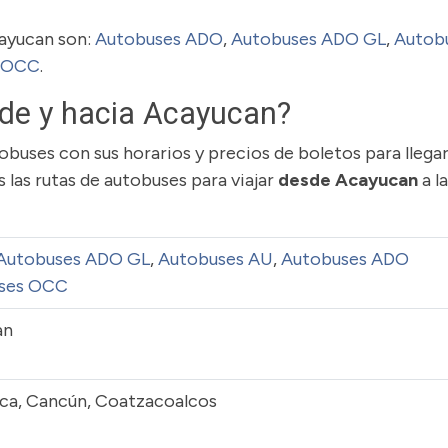
cayucan son:
Autobuses ADO
,
Autobuses ADO GL
,
Autob
 OCC
.
de y hacia Acayucan?
buses con sus horarios y precios de boletos para llegar
las rutas de autobuses para viajar
desde Acayucan
a l
Autobuses ADO GL
,
Autobuses AU
,
Autobuses ADO
ses OCC
an
ica, Cancún, Coatzacoalcos