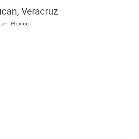
can, Veracruz
can., México