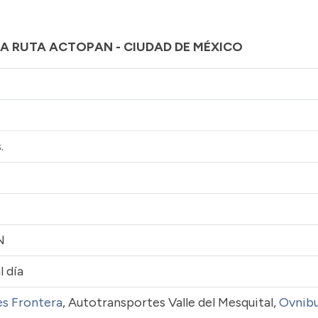
LA RUTA ACTOPAN - CIUDAD DE MÉXICO
s.
.
N
XN
l día
s Frontera
, Autotransportes Valle del Mesquital,
Ovnib