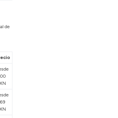
al de
recio
esde
100
XN
esde
169
XN