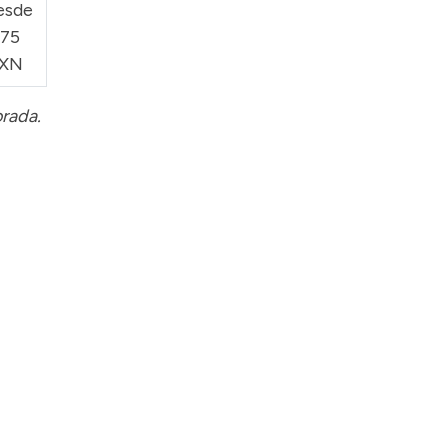
esde
175
XN
orada.