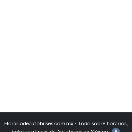
Horariodeautobuses.com.mx - Todo sobre horarios,
boletos y líneas de Autobuses en México