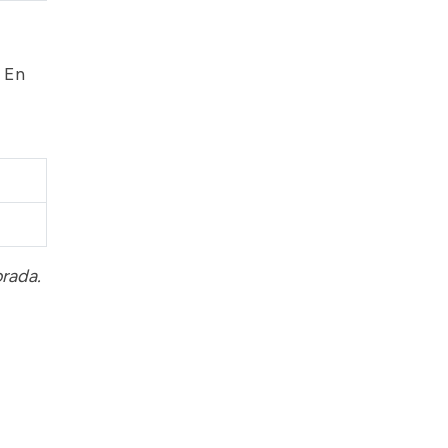
. En
orada.