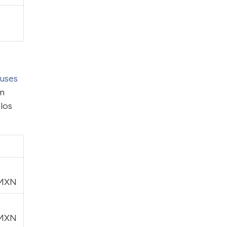
uses
En
 los
 MXN
 MXN