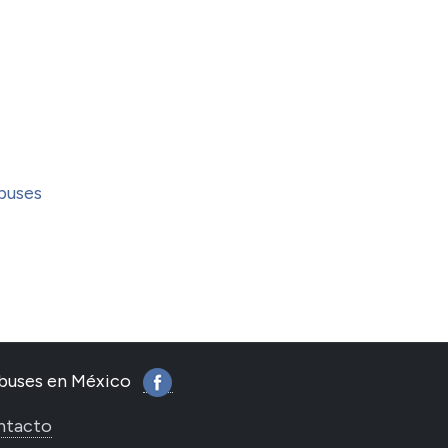
buses
tobuses en México
ntacto