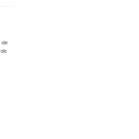
e de
s de