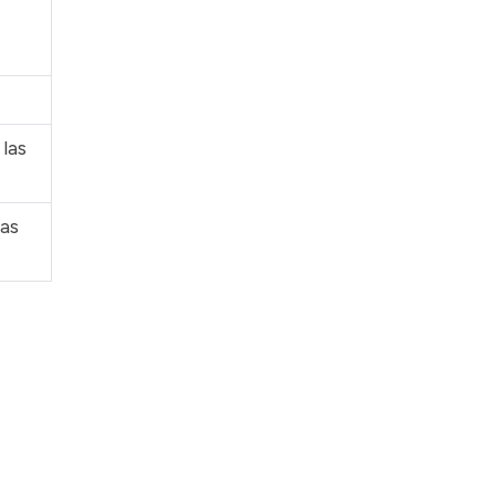
 las
las