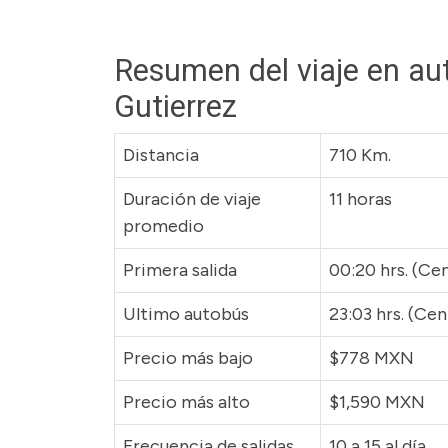
Resumen del viaje en aut
Gutierrez
Distancia
710 Km.
Duración de viaje
11 horas
promedio
Primera salida
00:20 hrs. (Ce
Ultimo autobús
23:03 hrs. (Ce
Precio más bajo
$778 MXN
Precio más alto
$1,590 MXN
Frecuencia de salidas
10 a 15 al día