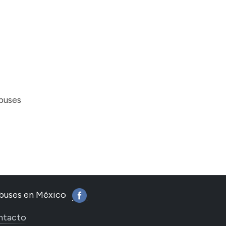
obuses
tobuses en México
ntacto