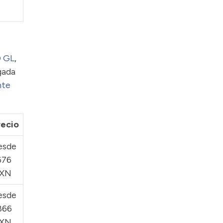
 GL
,
egada
nte
recio
esde
676
XN
esde
866
XN