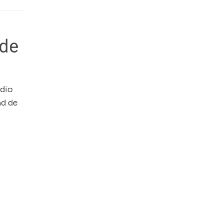
 de
edio
ad de