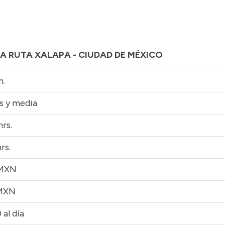
LA RUTA XALAPA - CIUDAD DE MÉXICO
m.
s y media
hrs.
hrs.
 MXN
MXN
 al día