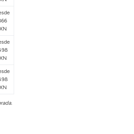
esde
866
XN
esde
498
XN
esde
498
XN
orada.