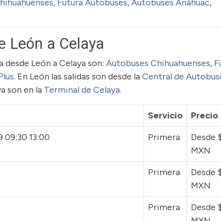
hihuahuenses
,
Futura Autobuses
,
Autobuses Anáhuac
,
e León a Celaya
uta desde León a Celaya son:
Autobuses Chihuahuenses
,
F
Plus
. En León las salidas son desde la
Central de Autobus
ya son en la
Terminal de Celaya
.
Servicio
Precio
9 09:30 13:00
Primera
Desde 
MXN
Primera
Desde 
MXN
Primera
Desde 
MXN