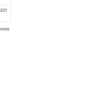
$221
orada.