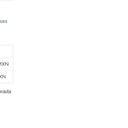
ses
 MXN
MXN
orada.