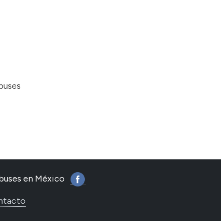
obuses
tobuses en México
ntacto