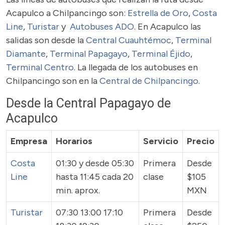
Acapulco a Chilpancingo son:
Estrella de Oro
,
Costa
Line
,
Turistar
y
Autobuses ADO
. En Acapulco las
salidas son desde la
Central Cuauhtémoc
,
Terminal
Diamante
,
Terminal Papagayo
,
Terminal Éjido
,
Terminal Centro
. La llegada de los autobuses en
Chilpancingo son en la
Central de Chilpancingo
.
Desde la Central Papagayo de
Acapulco
Empresa
Horarios
Servicio
Precio
Costa
01:30 y desde 05:30
Primera
Desde
Line
hasta 11:45 cada 20
clase
$105
min. aprox.
MXN
Turistar
07:30 13:00 17:10
Primera
Desde