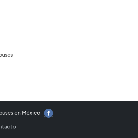
obuses
tobuses en México
ntacto