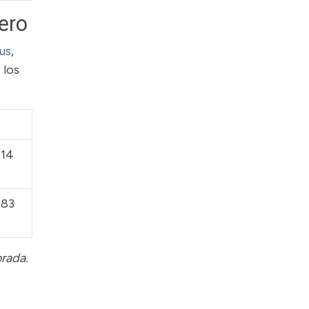
ero
us
,
 los
614
683
orada.